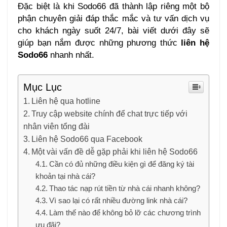
Đặc biệt là khi Sodo66 đã thành lập riêng một bộ
phận chuyên giải đáp thắc mắc và tư vấn dịch vụ
cho khách ngày suốt 24/7, bài viết dưới đây sẽ
giúp bạn nắm được những phương thức
liên hệ
Sodo66
nhanh nhất.
Mục Lục
Liên hệ qua hotline
Truy cập website chính để chat trực tiếp với
nhân viên tổng đài
Liên hệ Sodo66 qua Facebook
Một vài vấn đề dễ gặp phải khi liên hệ Sodo66
Cần có đủ những điều kiện gì để đăng ký tài
khoản tại nhà cái?
Thao tác nạp rút tiền từ nhà cái nhanh không?
Vì sao lại có rất nhiều đường link nhà cái?
Làm thế nào để không bỏ lỡ các chương trình
ưu đãi?