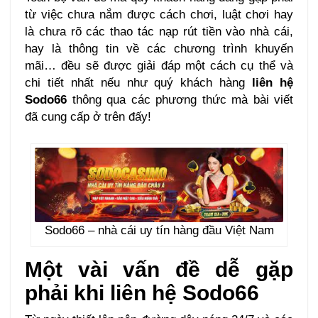
từ việc chưa nắm được cách chơi, luật chơi hay
là chưa rõ các thao tác nạp rút tiền vào nhà cái,
hay là thông tin về các chương trình khuyến
mãi… đều sẽ được giải đáp một cách cụ thể và
chi tiết nhất nếu như quý khách hàng
liên hệ
Sodo66
thông qua các phương thức mà bài viết
đã cung cấp ở trên đấy!
Sodo66 – nhà cái uy tín hàng đầu Việt Nam
Một vài vấn đề dễ gặp
phải khi liên hệ Sodo66