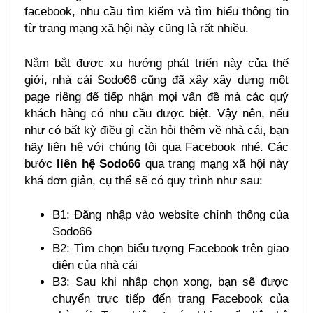
facebook, nhu cầu tìm kiếm và tìm hiểu thông tin
từ trang mạng xã hội này cũng là rất nhiều.
Nắm bắt được xu hướng phát triển này của thế
giới, nhà cái Sodo66 cũng đã xây xây dựng một
page riêng để tiếp nhận mọi vấn đề mà các quý
khách hàng có nhu cầu được biệt.
Vậy nên, nếu
như có bất kỳ điều gì cần hỏi thêm về nhà cái, bạn
hãy liên hệ với chúng tôi qua Facebook nhé.
Các
bước
liên hệ Sodo66
qua trang mạng xã hội này
khá đơn giản, cụ thể sẽ có quy trình như sau:
B1: Đăng nhập vào website chính thống của
Sodo66
B2: Tìm chọn biểu tượng Facebook trên giao
diện của nhà cái
B3: Sau khi nhấp chọn xong, bạn sẽ được
chuyển trực tiếp đến trang Facebook của