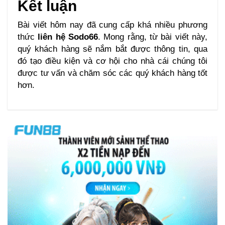
Kết luận
Bài viết hôm nay đã cung cấp khá nhiều phương
thức
liên hệ Sodo66
.
Mong rằng, từ bài viết này,
quý khách hàng sẽ nắm bắt được thông tin, qua
đó tạo điều kiện và cơ hội cho nhà cái chúng tôi
được tư vấn và chăm sóc các quý khách hàng tốt
hơn.