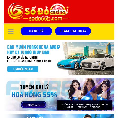
TOGGLE
ĐĂNG KÝ
THAM GIA NGAY
NAVIGATION