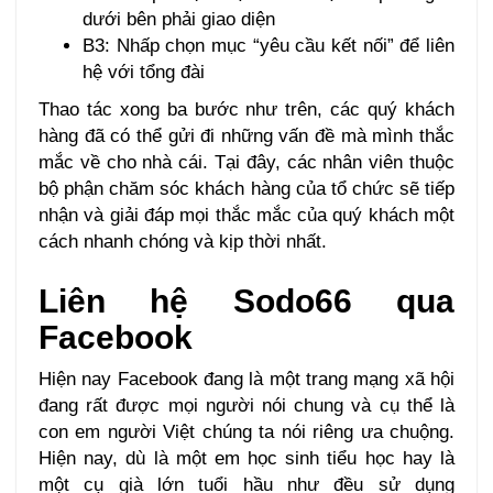
dưới bên phải giao diện
B3: Nhấp chọn mục “yêu cầu kết nối” để liên
hệ với tổng đài
Thao tác xong ba bước như trên, các quý khách
hàng đã có thể gửi đi những vấn đề mà mình thắc
mắc về cho nhà cái. Tại đây, các nhân viên thuộc
bộ phận chăm sóc khách hàng của tổ chức sẽ tiếp
nhận và giải đáp mọi thắc mắc của quý khách một
cách nhanh chóng và kịp thời nhất.
Liên hệ Sodo66 qua
Facebook
Hiện nay Facebook đang là một trang mạng xã hội
đang rất được mọi người nói chung và cụ thể là
con em người Việt chúng ta nói riêng ưa chuộng.
Hiện nay, dù là một em học sinh tiểu học hay là
một cụ già lớn tuổi hầu như đều sử dụng