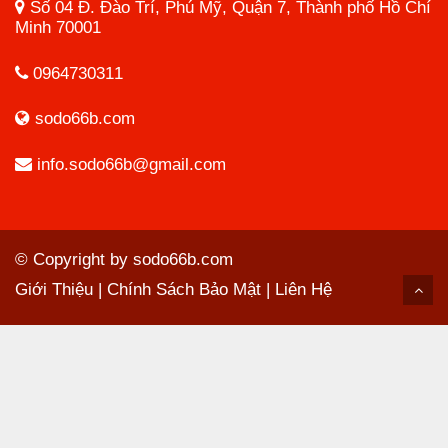
Số 04 Đ. Đào Trí, Phú Mỹ, Quận 7, Thành phố Hồ Chí
Minh 70001
0964730311
sodo66b.com
info.sodo66b@gmail.com
© Copyright by
sodo66b.com
Giới Thiệu
|
Chính Sách Bảo Mật
|
Liên Hệ