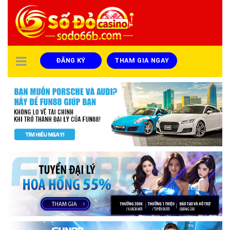
TOGGLE
ĐĂNG KÝ
THAM GIA NGAY
NAVIGATION