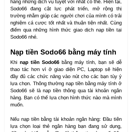
hàng những dịch vụ tuyệt vời nhất có thể. Hiện tại,
Sodo66 đang cật lực phát triển, mở rộng thị
trường nhằm giúp các người chơi của mình có trải
nghiệm cá cược tốt nhất và thuận tiện nhất. Cùng
điểm qua những hình thức giao dịch nạp tiền tại
Sodo66 nhé.
Nạp tiền Sodo66 bằng máy tính
Khi
nạp tiền Sodo66
bằng máy tính, bạn sẽ dễ
thao tác hơn vì ở giao diện PC, Laptop sẽ hiện
đầy đủ các chức năng vào nút cho các bạn tùy ý
lựa chọn. Thông thường nạp tiền bằng máy tính ở
Sodo66 sẽ là nạp tiền thông qua tài khoản ngân
hàng. Bạn có thể lựa chọn hình thức nào mà mình
muốn.
Nếu nạp tiền bằng tài khoản ngân hàng: Đầu tiên
lựa chọn loại thẻ ngân hàng bạn đang sử dụng,