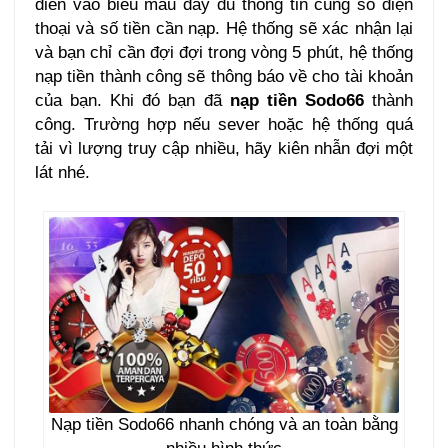
điền vào biểu mẫu đầy đủ thông tin cùng số điện
thoại và số tiền cần nạp. Hệ thống sẽ xác nhận lại
và bạn chỉ cần đợi đợi trong vòng 5 phút, hệ thống
nạp tiền thành công sẽ thông báo về cho tài khoản
của bạn. Khi đó bạn đã
nạp tiền Sodo66
thành
công. Trường hợp nếu sever hoặc hệ thống quá
tải vì lượng truy cập nhiều, hãy kiên nhẫn đợi một
lát nhé.
Nạp tiền Sodo66 nhanh chóng và an toàn bằng