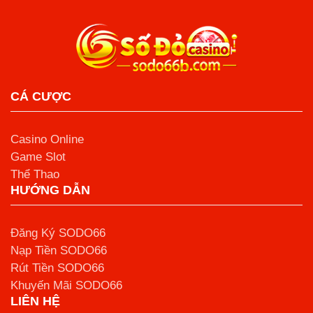
CÁ CƯỢC
Casino Online
Game Slot
Thể Thao
HƯỚNG DẪN
Đăng Ký SODO66
Nạp Tiền SODO66
Rút Tiền SODO66
Khuyến Mãi SODO66
LIÊN HỆ