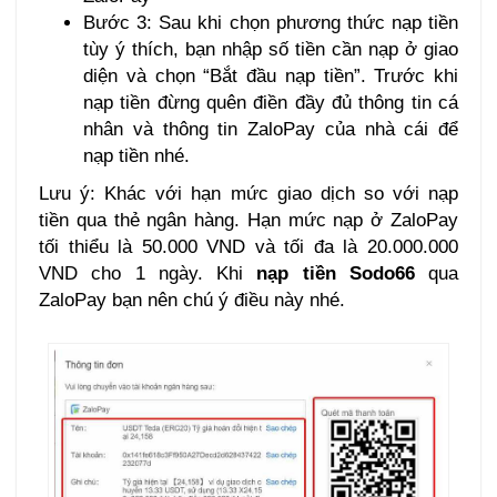
Bước 3: Sau khi chọn phương thức nạp tiền
tùy ý thích, bạn nhập số tiền cần nạp ở giao
diện và chọn “Bắt đầu nạp tiền”. Trước khi
nạp tiền đừng quên điền đầy đủ thông tin cá
nhân và thông tin ZaloPay của nhà cái để
nạp tiền nhé.
Lưu ý: Khác với hạn mức giao dịch so với nạp
tiền qua thẻ ngân hàng. Hạn mức nạp ở ZaloPay
tối thiểu là 50.000 VND và tối đa là 20.000.000
VND cho 1 ngày. Khi
nạp tiền Sodo66
qua
ZaloPay bạn nên chú ý điều này nhé.