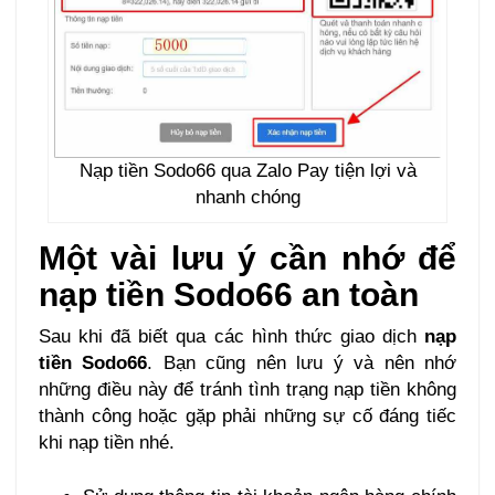
Nạp tiền Sodo66 qua Zalo Pay tiện lợi và
nhanh chóng
Một vài lưu ý cần nhớ để
nạp tiền Sodo66 an toàn
Sau khi đã biết qua các hình thức giao dịch
nạp
tiền Sodo66
. Bạn cũng nên lưu ý và nên nhớ
những điều này để tránh tình trạng nạp tiền không
thành công hoặc gặp phải những sự cố đáng tiếc
khi nạp tiền nhé.