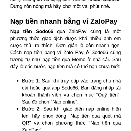
Đừng nôn nóng mà hãy chờ một vài phút nhé.
Nạp tiền nhanh bằng ví ZaloPay
Nạp tiền Sodo66
qua ZaloPay cũng là một
phương thức giao dịch được khá nhiều anh em
cược thủ ưa thích. Đơn giản là còn nhanh gọn.
Cách nạp tiền bằng ví Zalo Pay ở Sodo66 cũng
tương tự như nạp tiền qua Momo ở nhà cái. Sau
đây là các bước nạp tiền mà có thể bạn chưa biết:
Bước 1: Sau khi truy cập vào trang chủ nhà
cái hoặc qua app Sodo66. Bạn đăng nhập tài
khoản thành viên và chọn mục “Quỹ tiền”.
Sau đó chọn “Nạp online”.
Bước 2: Sau khi giao diện nạp online hiện
lên, hãy chọn dòng “Nạp tiền qua quét mã
QR” và chọn phương thức “Nạp tiền qua
ZaloPay”