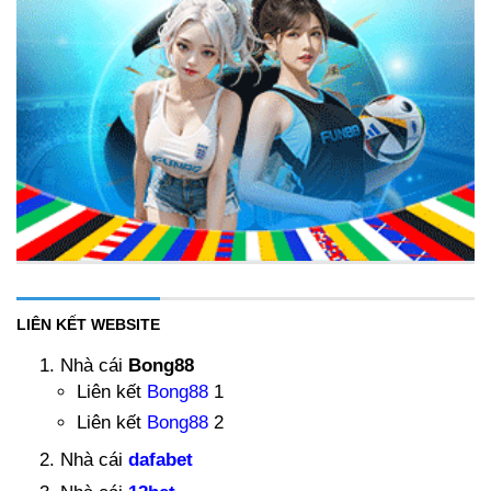
LIÊN KẾT WEBSITE
Nhà cái
Bong88
Liên kết
Bong88
1
Liên kết
Bong88
2
Nhà cái
dafabet