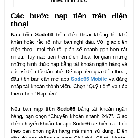
nhiều hình thức
Các bước nạp tiền trên điện
thoại
Nạp tiền Sodo66
trên điện thoại không hề khó
khăn hoặc rắc rối như bạn nghĩ đâu. Với giao diện
điện thoại, mọi thứ tối giản sẽ nhanh gọn hơn rất
nhiều. Tuy nạp tiền trên điện thoại tối giản nhưng
những hình thức nạp bằng tài khoản ngân hàng và
các ví điện tử đâu nhé. Để nạp tiền qua điện thoại,
đầu tiên bạn cần mở app
Sodo66 Mobile
và đăng
nhập tài khoản thành viên. Chọn “Quỹ tiền” và tiếp
theo chọn “Nạp tiền”.
Nếu bạn
nạp tiền Sodo66
bằng tài khoản ngân
hàng, bạn chọn “Chuyển khoản nhanh 24/7”. Giao
diện chuyển khoản tại app Sodo66 sẽ hiện ra. Tiếp
theo bạn chọn ngân hàng mà mình sử dụng. Điền