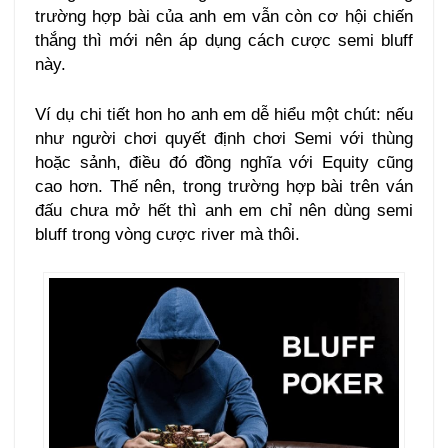
trường hợp bài của anh em vẫn còn cơ hội chiến
thắng thì mới nên áp dụng cách cược semi bluff
này.
Ví dụ chi tiết hon ho anh em dễ hiểu một chút: nếu
như người chơi quyết định chơi Semi với thùng
hoặc sảnh, điều đó đồng nghĩa với Equity cũng
cao hơn. Thế nên, trong trường hợp bài trên ván
đấu chưa mở hết thì anh em chỉ nên dùng semi
bluff trong vòng cược river mà thôi.