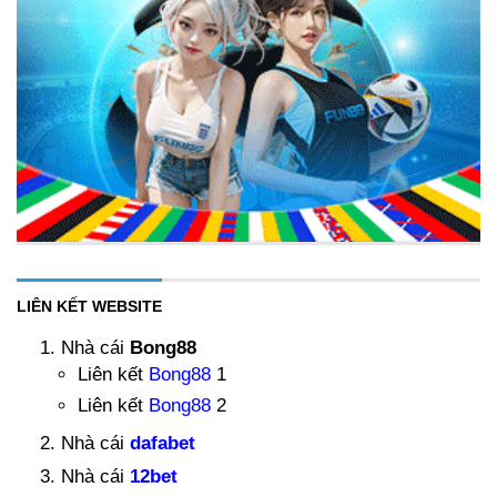
LIÊN KẾT WEBSITE
Nhà cái
Bong88
Liên kết
Bong88
1
Liên kết
Bong88
2
Nhà cái
dafabet
Nhà cái
12bet