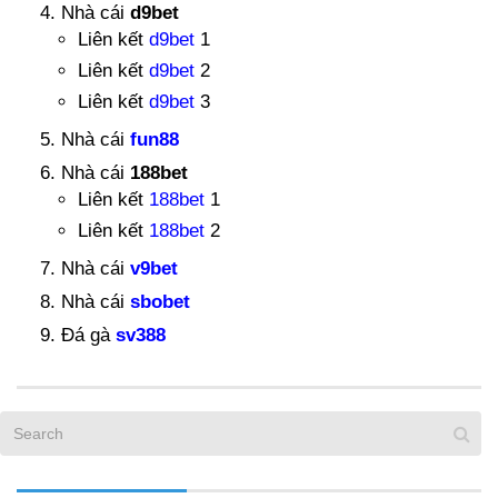
Nhà cái
d9bet
Liên kết
d9bet
1
Liên kết
d9bet
2
Liên kết
d9bet
3
Nhà cái
fun88
Nhà cái
188bet
Liên kết
188bet
1
Liên kết
188bet
2
Nhà cái
v9bet
Nhà cái
sbobet
Đá gà
sv388