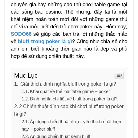
chuyên gia hay những cao thủ chơi table game tại
các sòng bạc casino. Thế nhưng, đây lại là một
khái niệm hoàn toàn mới đối với những game thủ
chỉ vừa mới biết đến trò chơi poker này. Hôm nay,
SODO66
sẽ giúp các bạn trả lời những thắc mắc
về
bluff trong poker là gì
? Cũng như chia sẻ cho
anh em biết khoảng thời gian nào là đẹp và phù
hợp để sử dụng chiến thuật này.
Mục Lục
Giải thích, định nghĩa bluff trong poker là gì?
Khái quát về thể loại table game – poker
Định nghĩa chi tiết về bluff trong poker là gì?
2 Chiến thuật đỉnh cao khi chơi bluff trong poker
là gì?
Áp dụng chiến thuật được yêu thích nhất hiện
nay – poker bluff
Áp dụng chiến thuật semi bluff