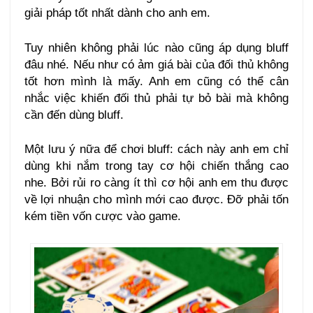
giải pháp tốt nhất dành cho anh em.
Tuy nhiên không phải lúc nào cũng áp dụng bluff
đâu nhé. Nếu như có ảm giá bài của đối thủ không
tốt hơn mình là mấy. Anh em cũng có thể cân
nhắc việc khiến đối thủ phải tự bỏ bài mà không
cần đến dùng bluff.
Một lưu ý nữa để chơi bluff: cách này anh em chỉ
dùng khi nắm trong tay cơ hội chiến thắng cao
nhe. Bởi rủi ro càng ít thì cơ hội anh em thu được
về lợi nhuận cho mình mới cao được. Đỡ phải tốn
kém tiền vốn cược vào game.