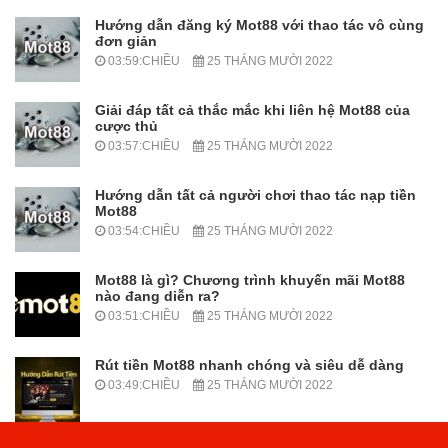
Hướng dẫn đăng ký Mot88 với thao tác vô cùng
đơn giản
03:59:CHIỀU
25 THÁNG MƯỜI 2022
Giải đáp tất cả thắc mắc khi liên hệ Mot88 của
cược thủ
03:57:CHIỀU
25 THÁNG MƯỜI 2022
Hướng dẫn tất cả người chơi thao tác nạp tiền
Mot88
03:54:CHIỀU
25 THÁNG MƯỜI 2022
Mot88 là gì? Chương trình khuyến mãi Mot88
nào đang diễn ra?
03:51:CHIỀU
25 THÁNG MƯỜI 2022
Rút tiền Mot88 nhanh chóng và siêu dễ dàng
03:49:CHIỀU
25 THÁNG MƯỜI 2022