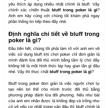
yêu thích áp dụng nhiều nhất chính là bluff. Vây
chính xác chiến thuật
bluff trong poker là gì
?
Anh em hãy cùng với chúng tôi khám phá ngay
phần thông tin tiếp theo đây nhé.
Định nghĩa chi tiết về bluff trong
poker là gì?
Đầu tiên hết, chúng tôi phải làm rõ với anh em về
việc sử dụng bluff khi chơi poker chỉ đơn giản là
mình đánh lừa đối thủ mình bằng tâm lý chứ đây
không hề là một hình thức bịp hay gian lận gì đâu
nhé. Vậy thì thực chất
bluff trong poker là gì
?
Bluff trong poker đơn giản là việc người chơi tự
tạo nên lợi thế cho mình trước đối thủ bằng
phương pháp đánh lừa đối phương. Nếu như bài
của anh em nhận được là không đẹp và trông như
có vẻ yếu cơ nhất trong ván đấu thì bluff chính là