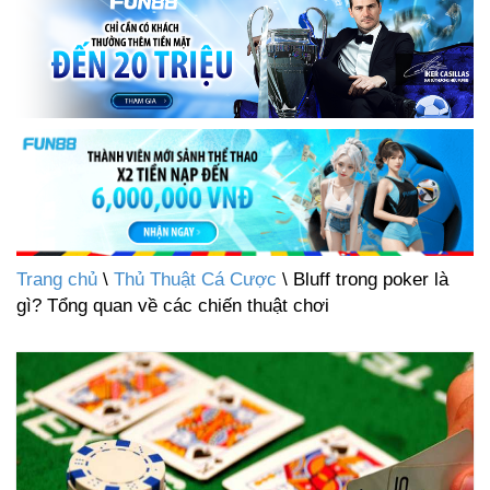
Trang chủ
\
Thủ Thuật Cá Cược
\ Bluff trong poker là
gì? Tổng quan về các chiến thuật chơi