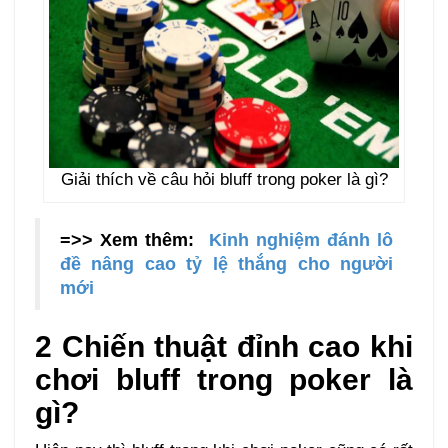
Giải thích về câu hỏi bluff trong poker là gì?
=>> Xem thêm:
Kinh nghiệm đánh lô
đề nâng cao tỷ lệ thắng cho người
mới
2 Chiến thuật đỉnh cao khi
chơi bluff trong poker là
gì?