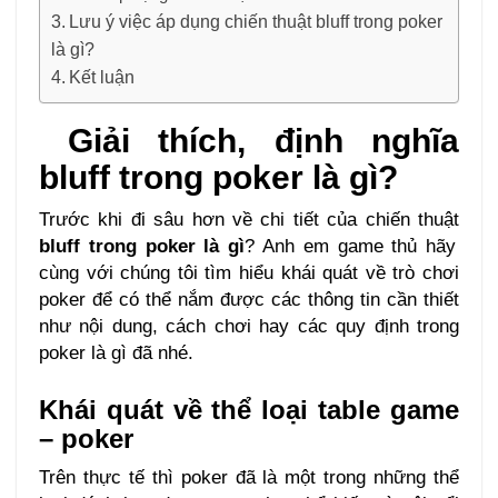
Lưu ý việc áp dụng chiến thuật bluff trong poker
là gì?
Kết luận
Giải thích, định nghĩa
bluff trong poker là gì?
Trước khi đi sâu hơn về chi tiết của chiến thuật
bluff trong poker là gì
? Anh em game thủ hãy
cùng với chúng tôi tìm hiểu khái quát về trò chơi
poker để có thể nắm được các thông tin cần thiết
như nội dung, cách chơi hay các quy định trong
poker là gì đã nhé.
Khái quát về thể loại table game
– poker
Trên thực tế thì poker đã là một trong những thể