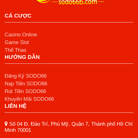
CÁ CƯỢC
Casino Online
Game Slot
Thể Thao
HƯỚNG DẪN
Đăng Ký SODO66
Nạp Tiền SODO66
Rút Tiền SODO66
Khuyến Mãi SODO66
LIÊN HỆ
Số 04 Đ. Đào Trí, Phú Mỹ, Quận 7, Thành phố Hồ Chí
Minh 70001