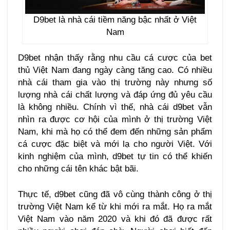
D9bet là nhà cái tiềm năng bậc nhất ở Việt
Nam
D9bet nhận thấy rằng nhu cầu cá cược của bet
thủ Việt Nam đang ngày càng tăng cao. Có nhiều
nhà cái tham gia vào thị trường này nhưng số
lượng nhà cái chất lượng và đáp ứng đủ yêu cầu
là không nhiều. Chính vì thế, nhà cái d9bet vẫn
nhìn ra được cơ hội của mình ở thị trường Việt
Nam, khi mà họ có thể đem đến những sản phẩm
cá cược đặc biệt và mới lạ cho người Việt. Với
kinh nghiệm của mình, d9bet tự tin có thể khiến
cho những cái tên khác bật bãi.
Thực tế, d9bet cũng đã vô cùng thành công ở thị
trường Việt Nam kể từ khi mới ra mắt. Họ ra mắt
Việt Nam vào năm 2020 và khi đó đã được rất