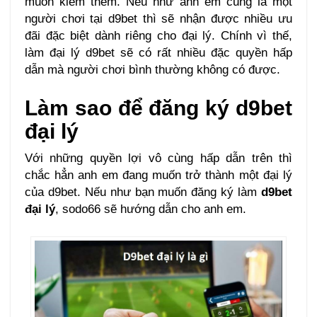
muốn kiếm thêm. Nếu như anh em cũng là một
người chơi tại d9bet thì sẽ nhận được nhiều ưu
đãi đặc biệt dành riêng cho đại lý. Chính vì thế,
làm đại lý d9bet sẽ có rất nhiều đặc quyền hấp
dẫn mà người chơi bình thường không có được.
Làm sao để đăng ký d9bet
đại lý
Với những quyền lợi vô cùng hấp dẫn trên thì
chắc hẳn anh em đang muốn trở thành một đại lý
của d9bet. Nếu như bạn muốn đăng ký làm
d9bet
đại lý
, sodo66 sẽ hướng dẫn cho anh em.