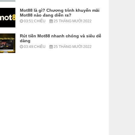
Mot88 là gì? Chương trình khuyến mãi
Mot88 nào đang diễn ra?
03:51:CHIỀU
25 THÁNG MƯỜI 2022
Rút tiền Mot88 nhanh chóng và siêu dễ
dàng
03:49:CHIỀU
25 THÁNG MƯỜI 2022