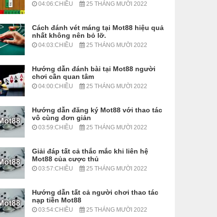
04:06:CHIỀU
25 THÁNG MƯỜI 2022
Cách đánh vét máng tại Mot88 hiệu quả
nhất không nên bỏ lỡ.
04:03:CHIỀU
25 THÁNG MƯỜI 2022
Hướng dẫn đánh bài tại Mot88 người
chơi cần quan tâm
04:00:CHIỀU
25 THÁNG MƯỜI 2022
Hướng dẫn đăng ký Mot88 với thao tác
vô cùng đơn giản
03:59:CHIỀU
25 THÁNG MƯỜI 2022
Giải đáp tất cả thắc mắc khi liên hệ
Mot88 của cược thủ
03:57:CHIỀU
25 THÁNG MƯỜI 2022
Hướng dẫn tất cả người chơi thao tác
nạp tiền Mot88
03:54:CHIỀU
25 THÁNG MƯỜI 2022