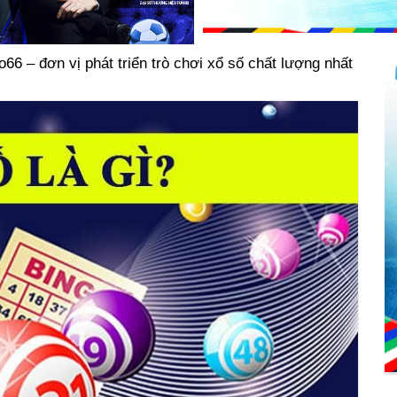
66 – đơn vị phát triển trò chơi xổ số chất lượng nhất