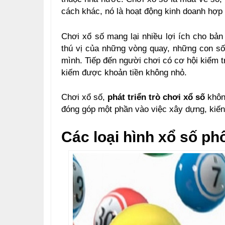
cách khác, nó là hoạt động kinh doanh hợp
Chơi xổ số mang lại nhiều lợi ích cho bả
thú vị của những vòng quay, những con s
mình. Tiếp đến người chơi có cơ hội kiểm 
kiếm được khoản tiền không nhỏ.
Chơi xổ số,
phát triển trò chơi xổ số
khôn
đóng góp một phần vào việc xây dựng, kiến 
Các loại hình xổ số ph