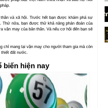
 pháp.
n thân và xã hội. Trước hết bạn được khám phá sự
ố. Thứ nữa, bạn được thử khả năng phán đoán của
tra vận may của bản thân. Và nếu cơ hội đến bạn sẽ
g chỉ mang lại vận may cho người tham gia mà còn
thiết đất nước.
ổ biến hiện nay